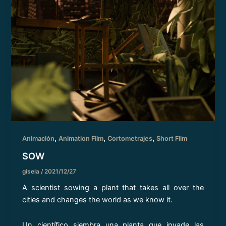
,
,
,
Animación
Animation Film
Cortometrajes
Short Film
SOW
gisela
/
2021/12/27
A scientist sowing a plant that takes all over the
cities and changes the world as we know it.
Un científico siembra una planta que invade las