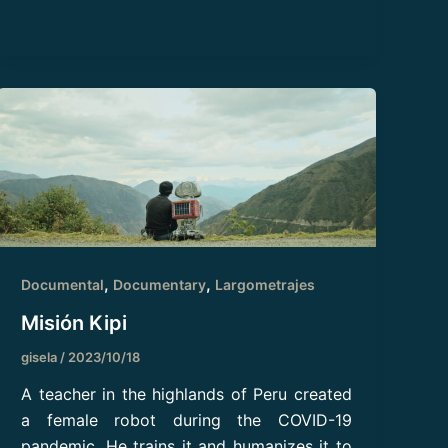
,
,
Documental
Documentary
Largometrajes
Misión Kipi
gisela
/
2023/10/18
A teacher in the highlands of Peru created
a female robot during the COVID-19
pandemic. He trains it and humanizes it to