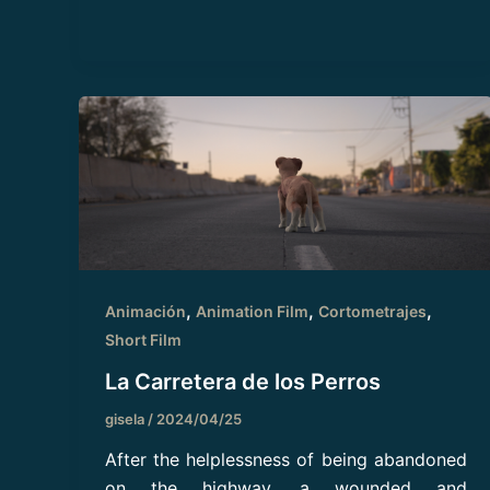
,
,
,
Animación
Animation Film
Cortometrajes
Short Film
La Carretera de los Perros
gisela
/
2024/04/25
After the helplessness of being abandoned
on the highway, a wounded and