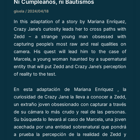
Ni Cumpleaños, ni Bautismos
gisela
/
2024/04/18
In this adaptation of a story by Mariana Enríquez,
Crazy Jane’s curiosity leads her to cross paths with
Zedd – a strange young man obsessed with
capturing people’s most raw and real qualities on
camera. His quest will lead him to the case of
Marcela, a young woman haunted by a supernatural
entity that will put Zedd and Crazy Jane’s perception
of reality to the test.
En esta adaptación de Mariana Enriquez , la
curiosidad de Crazy Jane la lleva a conocer a Zedd,
un extraño joven obsesionado con capturar a través
de su cámara lo más crudo y real de las personas.
Su búsqueda lo llevará al caso de Marcela, una joven
acechada por una entidad sobrenatural que pondrá
a prueba la percepción de la realidad de Zedd y