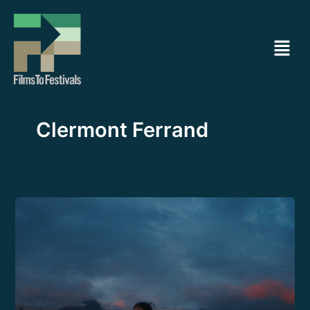
Ir
al
Menú
contenido
Clermont Ferrand