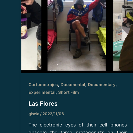
,
,
,
Cortometrajes
Documental
Documentary
,
Experimental
Short Film
Las Flores
gisela
/
2022/11/06
The electronic eyes of their cell phones
observe the three protagonists on their