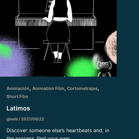
,
,
,
Animación
Animation Film
Cortometrajes
Short Film
Latimos
gisela
/
2021/06/22
Discover someone else’s heartbeats and, in
the process, find your own.