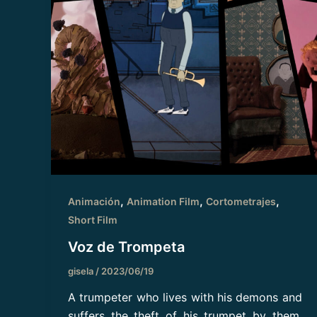
,
,
,
Animación
Animation Film
Cortometrajes
Short Film
Voz de Trompeta
gisela
/
2023/06/19
A trumpeter who lives with his demons and
suffers the theft of his trumpet by them.