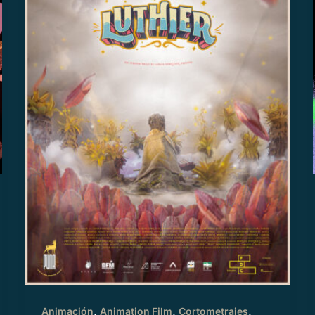
,
,
,
Animación
Animation Film
Cortometrajes