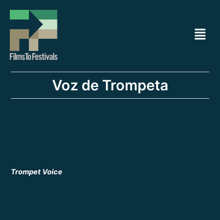
Ir
Navegación
al
de
Menú
contenido
entradas
Voz de Trompeta
Trompet Voice