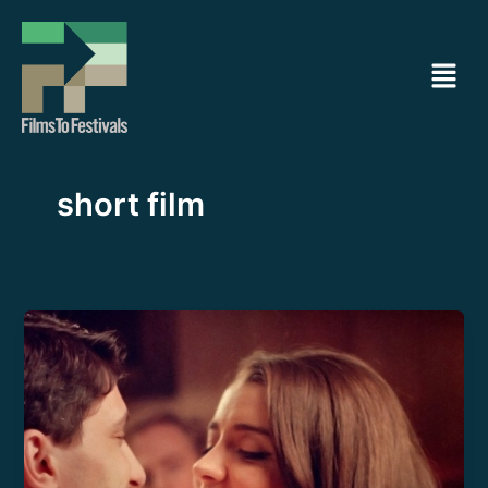
Ir
al
Menú
contenido
short film