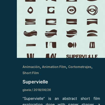
,
,
,
Animación
Animation Film
Cortometrajes
Short Film
Supervielle
gisela
/
2018/06/26
“Supervielle” is an abstract short film
exploration done with paper shapes, a