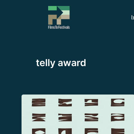
Ir
al
I
contenido
telly award