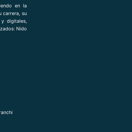
iendo en la
 carrera, su
 digitales,
izados: Nido
ranchi