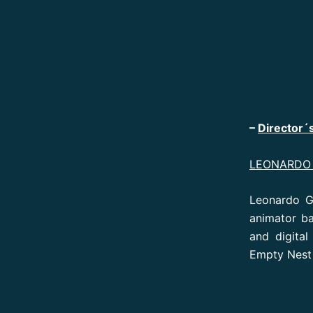
–
Director´s
LEONARDO 
Leonardo G
animator ba
and digital
Empty Nest 