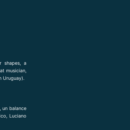
er shapes, a
at musician,
n Uruguay).
, un balance
ico, Luciano