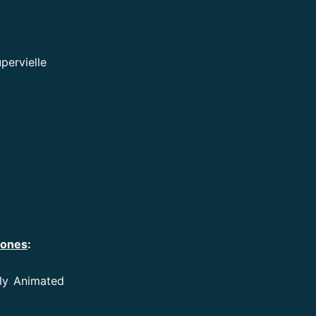
pervielle
iones
:
lly Animated