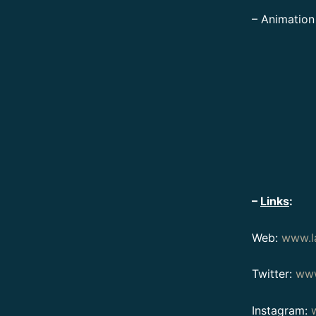
– Animation
–
Links
:
Web:
www.la
Twitter:
www
Instagram: