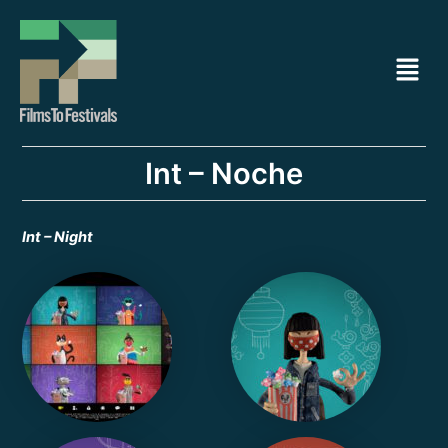
Ir
Navegación
al
de
Menú
contenido
entradas
Int – Noche
Int – Night