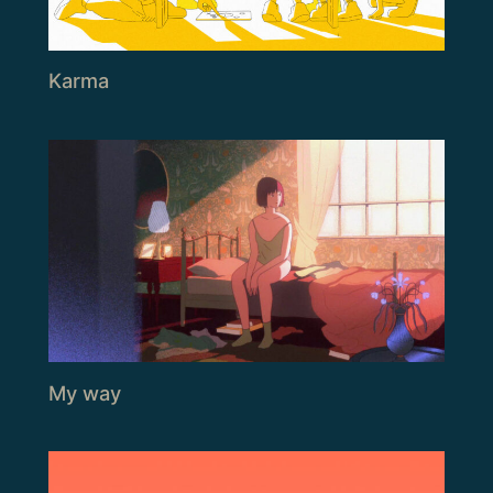
Karma
My way