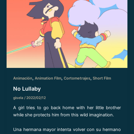
,
,
,
Animación
Animation Film
Cortometrajes
Short Film
No Lullaby
gisela
/
2022/02/12
A girl tries to go back home with her little brother
while she protects him from this wild imagination.
Una hermana mayor intenta volver con su hermano