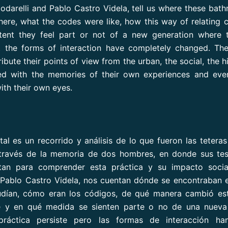
odarelli and Pablo Castro Videla, tell us where these bat
ere, what the codes were like, how this way of relating
tent they feel part or not of a new generation where t
t the forms of interaction have completely changed. Th
ibute their points of view from the urban, the social, the hi
ged with the memories of their own experiences and eve
ith their own eyes.
al es un recorrido y análisis de lo que fueron las teteras
través de la memoria de dos hombres, en donde sus tes
an para comprender esta práctica y su impacto social
 Pablo Castro Videla, nos cuentan dónde se encontraban 
udían, cómo eran los códigos, de qué manera cambió es
se y en qué medida se sienten parte o no de una nueva
ráctica persiste pero las formas de interacción h