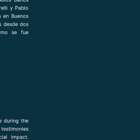
lli y Pablo
s en Buenos
as desde dos
cómo se fue
e during the
estimonies
ial impact.