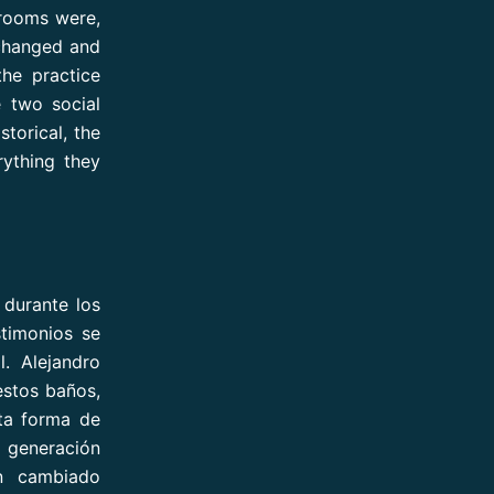
hrooms were,
 changed and
he practice
e two social
storical, the
rything they
 durante los
timonios se
. Alejandro
estos baños,
ta forma de
 generación
an cambiado