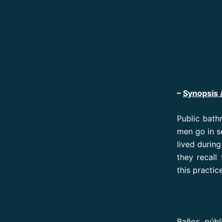
–
Synopsis 
Public bath
men go in s
lived durin
they recall
this practic
Baños públ