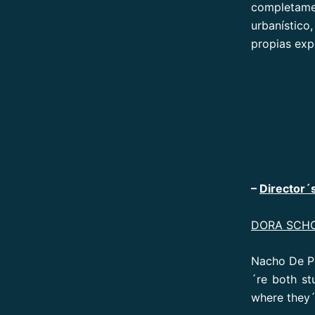
completame
urbanístico
propias exp
–
Director´s
DORA SCHO
Nacho De Pa
´re both st
where they´r