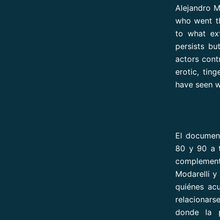
Alejandro M
who went th
to what ex
persists bu
actors contr
erotic, tin
have seen w
El document
80 y 90 a 
complement
Modarelli y
quiénes ac
relacionar
donde la p