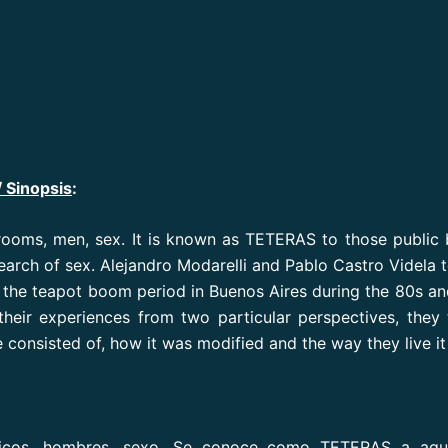
/ Sinopsis
:
rooms, men, sex. It is known as TETERAS to those public
earch of sex. Alejandro Modarelli and Pablo Castro Videla t
g the teapot boom period in Buenos Aires during the 80s an
 their experiences from two particular perspectives, they 
e consisted of, how it was modified and the way they live it
icos, hombres, sexo. Se conoce como TETERAS a aqu