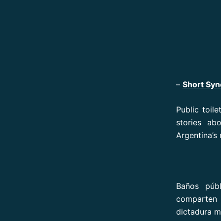
–
Short Syn
Public toil
stories ab
Argentina’s 
Baños públ
comparten 
dictadura mi