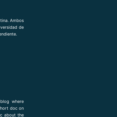
ntina. Ambos
iversidad de
endiente.
 blog where
short doc on
ic about the