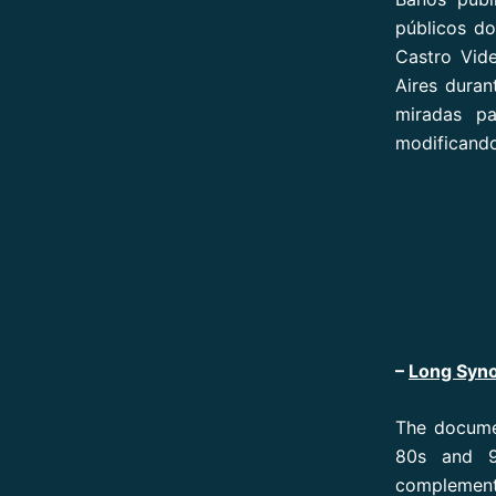
públicos d
Castro Vid
Aires duran
miradas pa
modificando
–
Long Syno
The documen
80s and 9
complement