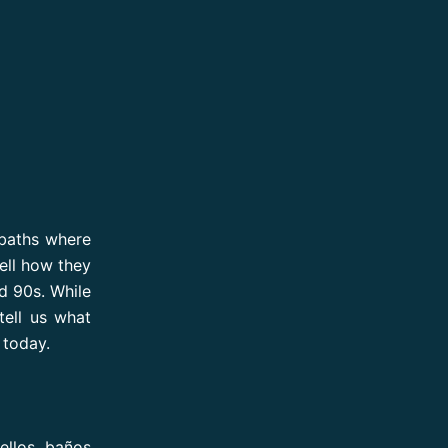
 baths where
ell how they
d 90s. While
tell us what
 today.
ellos baños