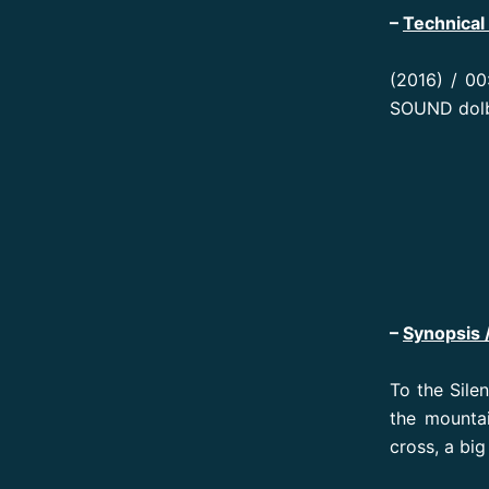
–
Technical 
(2016) / 0
SOUND dolb
–
Synopsis 
To the Silen
the mountai
cross, a bi