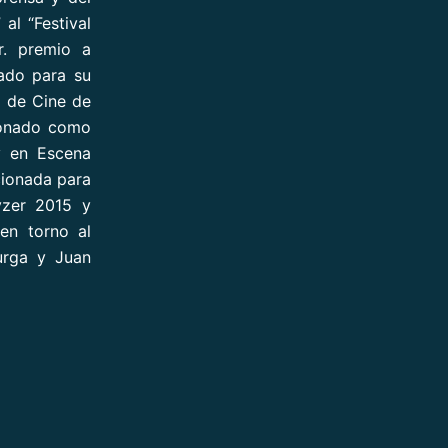
al “Festival
r. premio a
ado para su
l de Cine de
cionado como
y en Escena
cionada para
yzer 2015 y
en torno al
urga y Juan