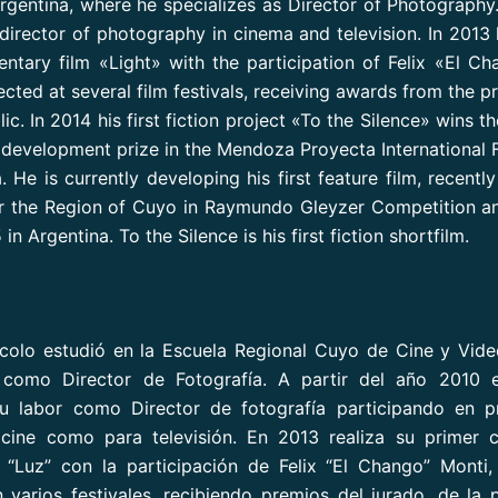
gentina, where he specializes as Director of Photography
director of photography in cinema and television. In 2013
entary film «Light» with the participation of Felix «El C
ected at several film festivals, receiving awards from the pr
ic. In 2014 his first fiction project «To the Silence» wins t
t development prize in the Mendoza Proyecta International Fi
. He is currently developing his first feature film, recentl
r the Region of Cuyo in Raymundo Gleyzer Competition an
n Argentina. To the Silence is his first fiction shortfilm.
colo estudió en la Escuela Regional Cuyo de Cine y Vide
a como Director de Fotografía. A partir del año 2010 e
u labor como Director de fotografía participando en p
 cine como para televisión. En 2013 realiza su primer c
 “Luz” con la participación de Felix “El Chango” Monti,
n varios festivales, recibiendo premios del jurado, de la 