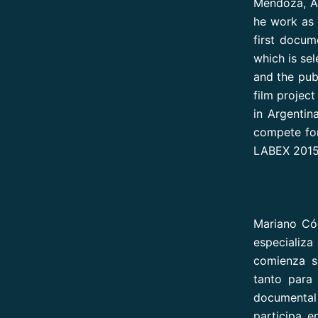
Mendoza, Ar
he work as 
first docum
which is sel
and the publ
film projec
in Argentina
compete fo
LABEX 2015 i
Mariano Có
especializ
comienza s
tanto para
documental
participa e