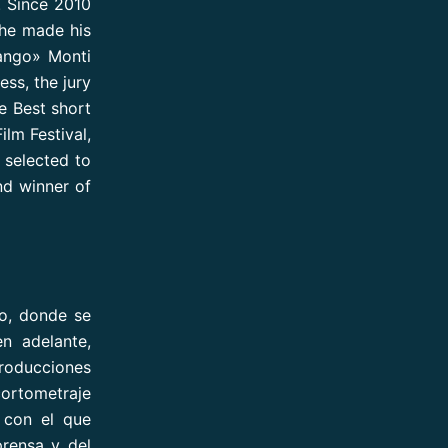
. Since 2010
 he made his
hango» Monti
ess, the jury
he Best short
lm Festival,
y selected to
d winner of
o, donde se
n adelante,
roducciones
ortometraje
 con el que
prensa y del