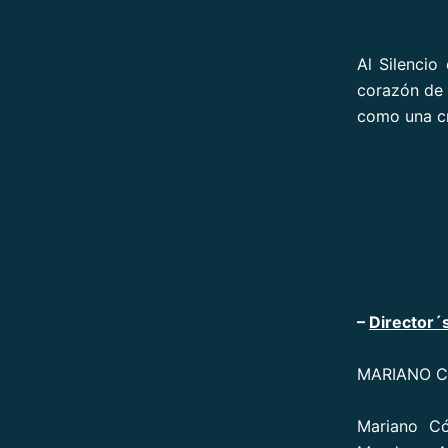
Al Silencio
corazón de 
como una cr
–
Director´s
MARIANO 
Mariano Có