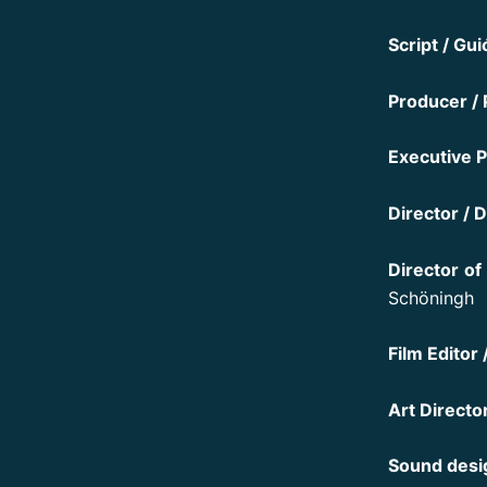
Script / Gui
Producer / 
Executive P
Director / D
Director of
Schöningh
Film Editor 
Art Directo
Sound desig