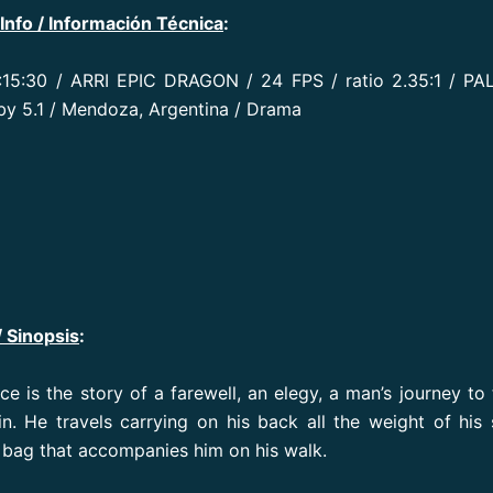
Info / Información Técnica
:
0:15:30 / ARRI EPIC DRAGON / 24 FPS / ratio 2.35:1 / PA
y 5.1 / Mendoza, Argentina / Drama
/ Sinopsis
:
ce is the story of a farewell, an elegy, a man’s journey to
n. He travels carrying on his back all the weight of his s
g bag that accompanies him on his walk.