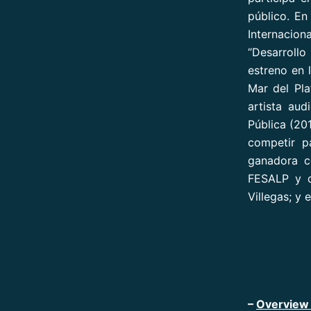
público. En
Internacio
“Desarroll
estreno en 
Mar del Pla
artista au
Pública (20
competir p
ganadora c
FESALP y q
Villegas; y 
–
Overview 