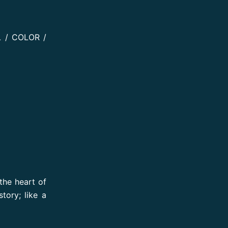
L / COLOR /
 the heart of
tory; like a