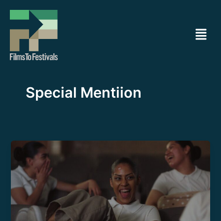
Ir
al
Menú
contenido
Special Mentiion