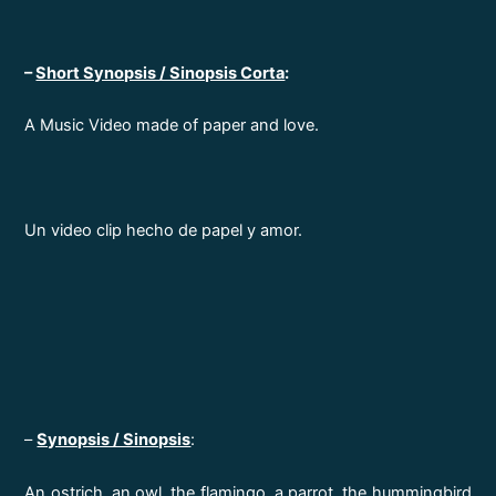
–
Short Synopsis / Sinopsis Corta
:
A Music Video made of paper and love.
Un video clip hecho de papel y amor.
–
Synopsis / Sinopsis
:
An ostrich, an owl, the flamingo, a parrot, the hummingbird