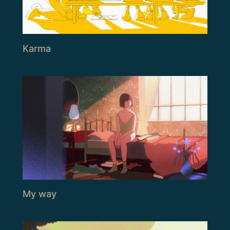
Karma
My way