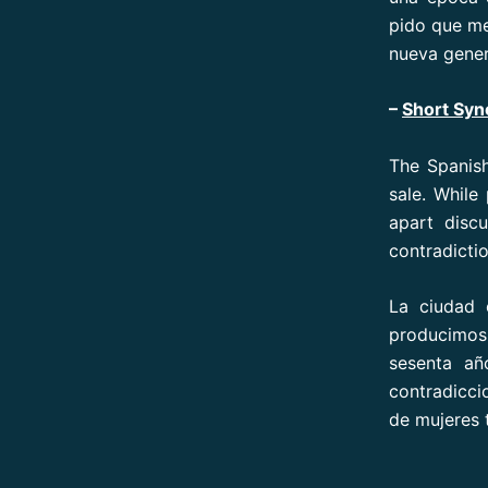
pido que me
nueva gener
–
Short Syn
The Spanis
sale. Whil
apart discu
contradicti
La ciudad 
producimos
sesenta añ
contradicci
de mujeres t