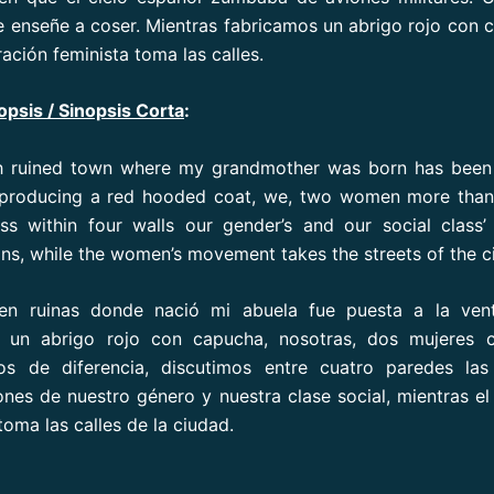
 enseñe a coser. Mientras fabricamos un abrigo rojo con 
ación feminista toma las calles.
opsis / Sinopsis Corta
:
h ruined town where my grandmother was born has been 
e producing a red hooded coat, we, two women more than 
ss within four walls our gender’s and our social class’
ons, while the women’s movement takes the streets of the ci
en ruinas donde nació mi abuela fue puesta a la vent
 un abrigo rojo con capucha, nosotras, dos mujeres
os de diferencia, discutimos entre cuatro paredes las 
ones de nuestro género y nuestra clase social, mientras e
oma las calles de la ciudad.