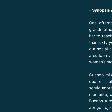
–
Synopsis 
One aftern
grandmother
her to teac
than sixty 
our social 
a sudden vi
women’s mov
Cuando mi 
que el cie
servidumbre
momento, de
Buenos Aire
abrigo roj