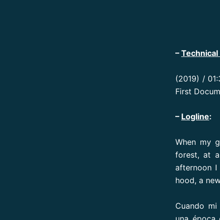
–
Technical 
(2019) / 01
First Docum
–
Logline
:
When my gr
forest, at
afternoon 
hood, a new 
Cuando mi 
una época e