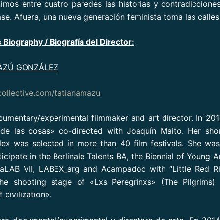
timos entre cuatro paredes las historias y contradiccione
ase. Afuera, una nueva generación feminista toma las calles
 Biography / Biografía del Director:
AZÚ GONZÁLEZ
ollective.com/tatianamazu
cumentary/experimental filmmaker and art director. In 20
 de las cosas» co-directed with Joaquín Maito. Her shor
ale» was selected in more than 40 film festivals. She was
icipate in the Berlinale Talents BA, the Biennial of Young 
viaLAB VII, LABEX_arg and Acampadoc with “Little Red R
the shooting stage of «Lxs Peregrinxs» (The Pilgrims)
civilization».
ora documental/experimental y directora de arte. En 2014