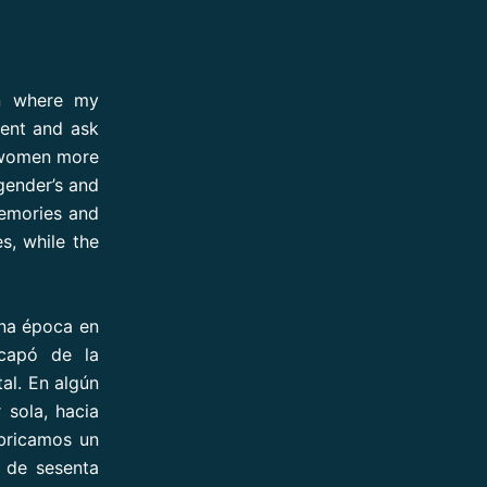
wn where my
ment and ask
o women more
gender’s and
memories and
s, while the
na época en
scapó de la
al. En algún
 sola, hacia
abricamos un
 de sesenta