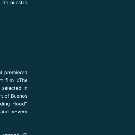
s de nuestro
.
14 premiered
t film «The
 selected in
Art of Buenos
iding Hood”.
 and «Every
 estrenó “El