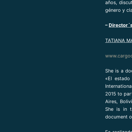
años, discu
género y cl
–
Director´s
TATIANA M
www.cargoc
She is a do
«El estado
Internation
2015 to part
Aires, Boli
She is in 
document of 
Es realizad