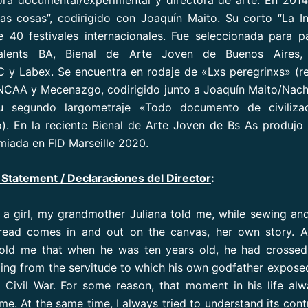
as cosas”, codirigido con Joaquín Maito. Su corto “La In
e 40 festivales internacionales. Fue seleccionada para pa
Talents BA, Bienal de Arte Joven de Buenos Aires, 
y Labex. Se encuentra en rodaje de «Lxs peregrinxs» (re
NCAA y Mecenazgo, codirigido junto a Joaquín Maito/Nac
u segundo largometraje «Todo documento de civiliza
o). En la reciente Bienal de Arte Joven de Bs As produjo 
miada en FID Marseille 2020.
 Statement / Declaraciones del Director
:
a girl, my grandmother Juliana told me, while sewing an
read comes in and out on the canvas, her own story. 
told me that when he was ten years old, he had crossed
ping from the servitude to which his own godfather expose
 Civil War. For some reason, that moment in his life a
me. At the same time, I always tried to understand its cont