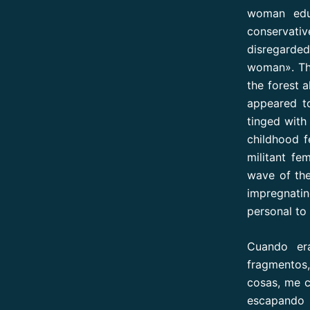
woman edu
conservativ
disregarded
woman». The
the forest a
appeared t
tinged with
childhood f
militant fe
wave of th
impregnatin
personal to 
Cuando er
fragmentos,
cosas, me c
escapando 