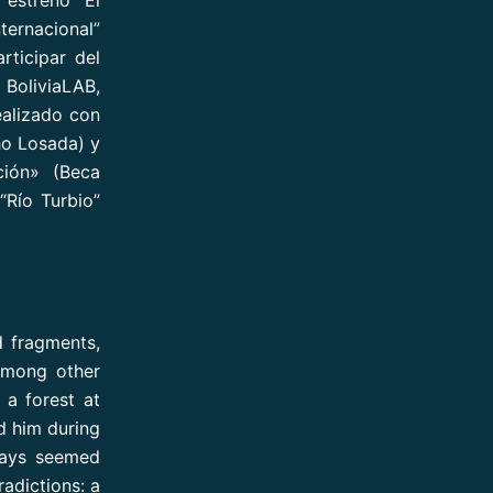
ternacional”
rticipar del
BoliviaLAB,
alizado con
ho Losada) y
ción» (Beca
“Río Turbio”
d fragments,
Among other
 a forest at
d him during
lways seemed
radictions: a