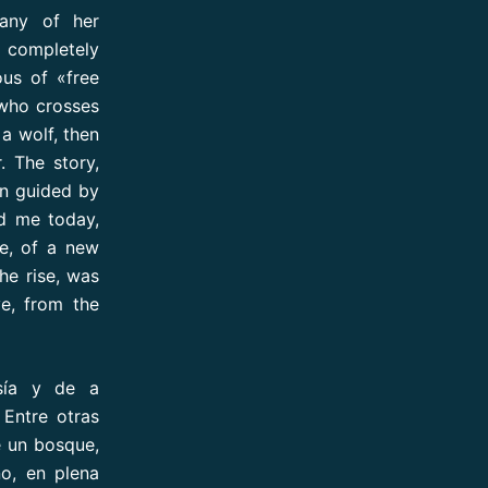
any of her
d completely
ous of «free
 who crosses
 a wolf, then
 The story,
on guided by
nd me today,
me, of a new
e rise, was
ve, from the
sía y de a
 Entre otras
e un bosque,
o, en plena