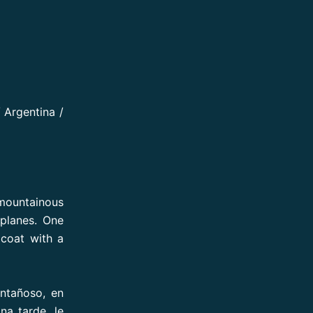
 Argentina /
mountainous
planes. One
coat with a
ntañoso, en
na tarde, le