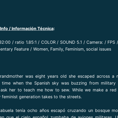
Info / Información Técnica
:
:32:00 / ratio 1.85:1 / COLOR / SOUND 5.1 / Camera: / FPS /
entary Feature / Women, Family, Feminism, social issues
andmother was eight years old she escaped across a 
 a time when the Spanish sky was buzzing from military 
I ask her to teach me how to sew. While we make a red 
feminist generation takes to the streets.
abuela tenía ocho años escapó cruzando un bosque mo
n que el cielo español zumbaba de aviones militares. U