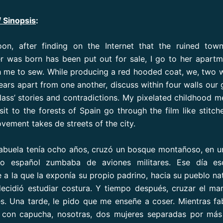
/ Sinopsis
:
oon, after finding on the Internet that the ruined to
 was born has been put out for sale, I go to her apart
h me to sew. While producing a red hooded coat, we, tw
years apart from one another, discuss within four walls our 
class’ stories and contradictions. My pixelated childhood 
sit to the forests of Spain go through the film like stitche
ement takes de streets of the city.
abuela tenía ocho años, cruzó un bosque montañoso, en u
lo español zumbaba de aviones militares. Ese día e
 a la que la exponía su propio padrino, hacia su pueblo nat
cidió estudiar costura. Y tiempo después, cruzar el mar
s. Una tarde, le pido que me enseñe a coser. Mientras f
o con capucha, nosotras, dos mujeres separadas por más