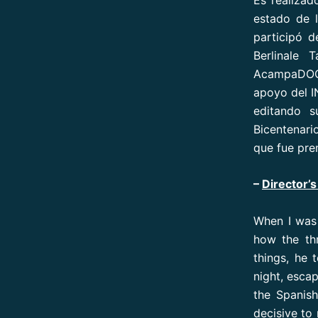
estado de l
participó d
Berlinale 
AcampaDOC 
apoyo del I
editando s
Bicentenari
que fue pre
–
Director’s
When I was 
how the th
things, he 
night, esca
the Spanish
decisive to 