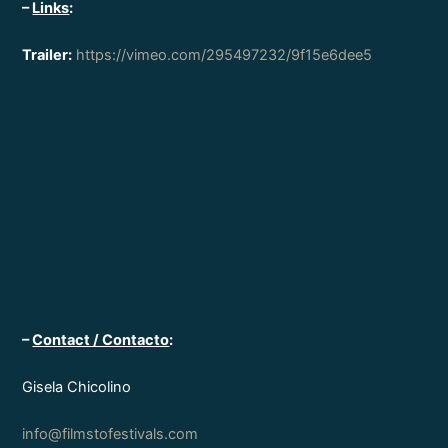
–
Links
:
Trailer:
https://vimeo.com/295497232/9f15e6dee5
–
Contact / Contacto
:
Gisela Chicolino
info@filmstofestivals.com