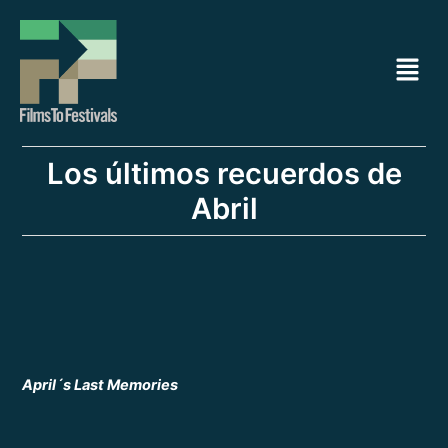
Ir
Navegación
al
de
Menú
contenido
entradas
Los últimos recuerdos de
Abril
April´s Last Memories