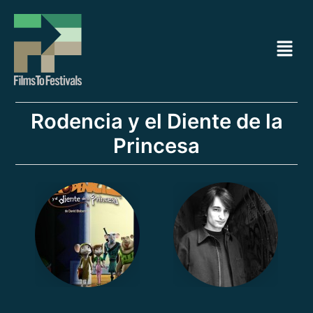
Ir
Navegación
al
de
Menú
contenido
entradas
Rodencia y el Diente de la
Princesa