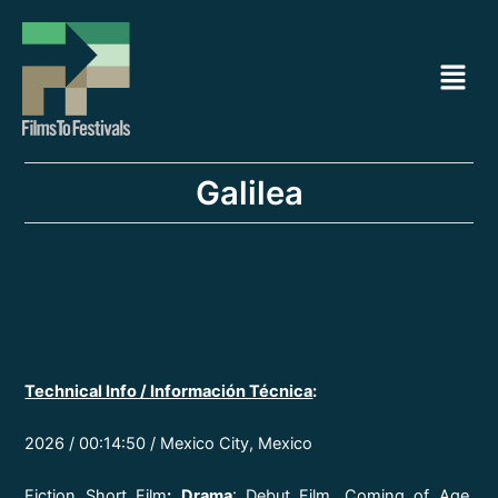
Ir
Navegación
al
de
Menú
contenido
entradas
Galilea
Technical Info / Información Técnica
:
2026 / 00:14:50 / Mexico City, Mexico
Fiction Short Film
:
Drama
: Debut Film, Coming of Age
,