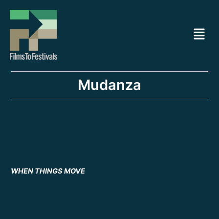
Ir
Navegación
al
de
Menú
contenido
entradas
Mudanza
WHEN THINGS MOVE