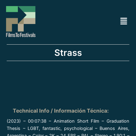
Ir
Navegación
al
de
Menú
contenido
entradas
Strass
Technical Info / Información Técnica
:
(2023) – 00:07:38 – Animation Short Film – Graduation
Thesis – LGBT, fantastic, psychological – Buenos Aires,
Argentina – Color – 2K – 24 FPS – PAL – Stereo – 1.90:1 –